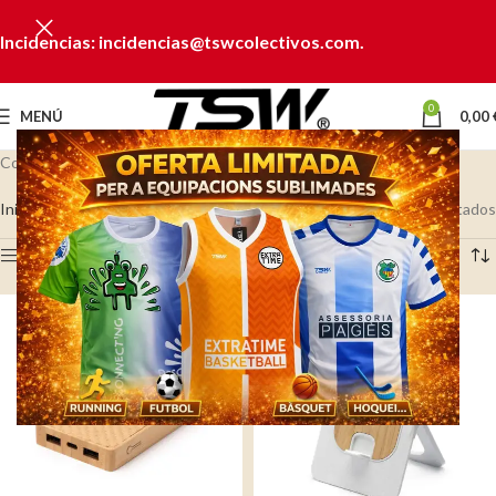
Incidencias: incidencias@tswcolectivos.com.
0
MENÚ
0,00
Colección TECNOLOGÍA
Inicio
TECNOLOGÍA
Mostrando los 200 resultados
Ver barra lateral