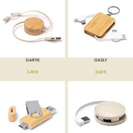
GARYK
GASLY
5,40
€
3,60
€