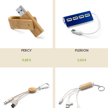
PERCY
PLERION
4,88
€
3,60
€