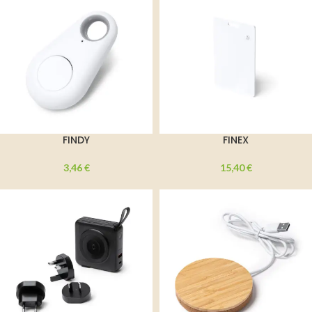
FINDY
FINEX
3,46
€
15,40
€