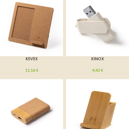
KEVEX
KINOX
11,16
€
4,42
€