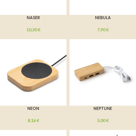
NASER
NEBULA
10,30
€
7,90
€
NEON
NEPTUNE
8,16
€
5,00
€