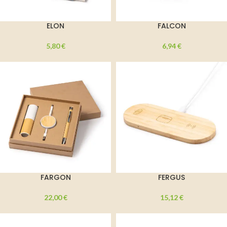
ELON
FALCON
5,80
€
6,94
€
FARGON
FERGUS
22,00
€
15,12
€