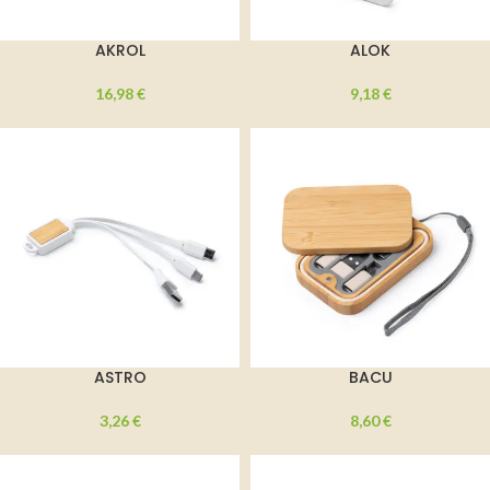
AKROL
ALOK
16,98
€
9,18
€
ASTRO
BACU
3,26
€
8,60
€