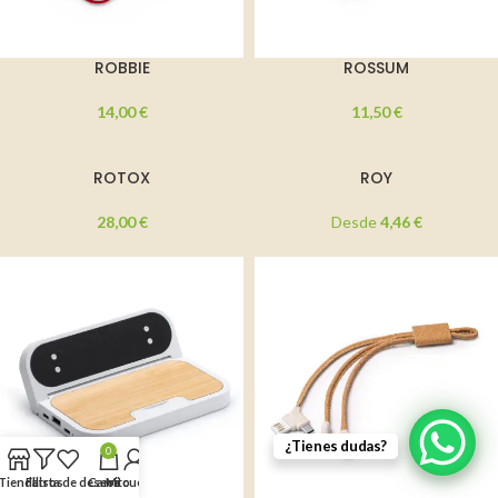
ROBBIE
ROSSUM
14,00
€
11,50
€
ROTOX
ROY
28,00
€
Desde
4,46
€
¿Tienes dudas?
0
Tienda
Filtros
Lista de deseos
Carrito
Mi cuenta