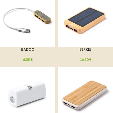
BADOC
BERKEL
6,08
€
16,30
€