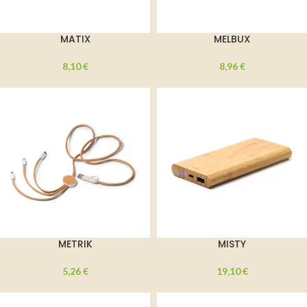
MATIX
MELBUX
8,10
€
8,96
€
METRIK
MISTY
5,26
€
19,10
€