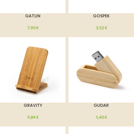
GATLIN
GOSPEK
7,90
€
3,52
€
GRAVITY
GUDAR
9,84
€
5,40
€