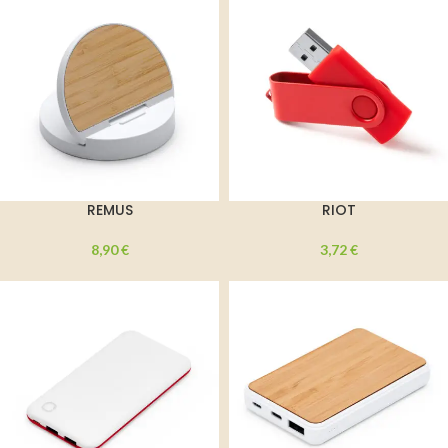
REMUS
RIOT
8,90
€
3,72
€