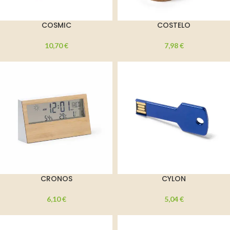
COSMIC
COSTELO
10,70
€
7,98
€
CRONOS
CYLON
6,10
€
5,04
€