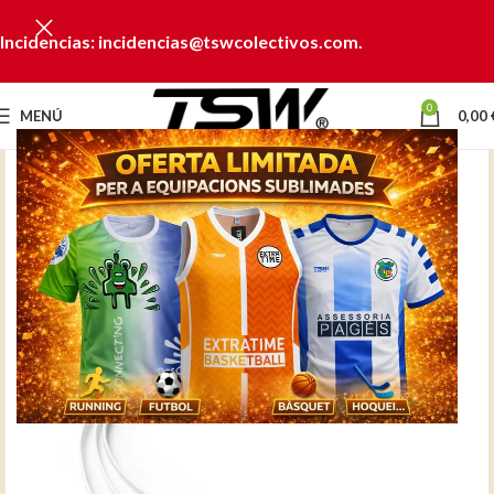
Incidencias: incidencias@tswcolectivos.com.
0
MENÚ
0,00