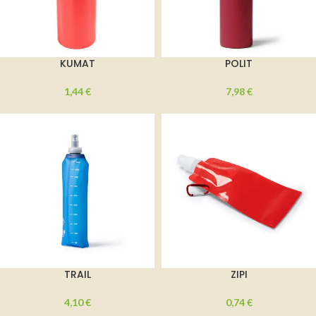
KUMAT
POLIT
1,44
€
7,98
€
TRAIL
ZIPI
4,10
€
0,74
€