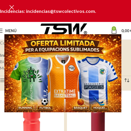
Incidencias: incidencias@tswcolectivos.com.
0
MENÚ
0,00
Colección Bidones deportivos
Inicio
TAZAS, BIDONES & MENAJE
Bidones & Termos
Bidones deportivos
Mostrando los 4 resultados
Ver barra lateral