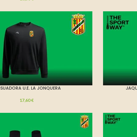
SSUADORA U.E. LA JONQUERA
JAQU
17,60
€