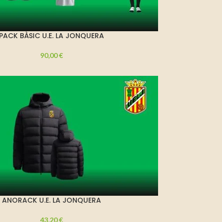
PACK BÀSIC U.E. LA JONQUERA
90,00
€
ANORACK U.E. LA JONQUERA
43,20
€