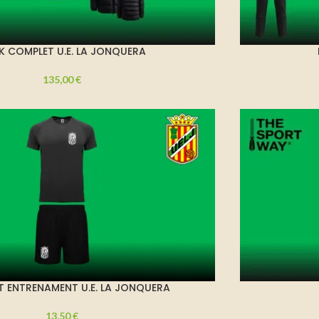
K COMPLET U.E. LA JONQUERA
135,00
€
 ENTRENAMENT U.E. LA JONQUERA
13,50
€