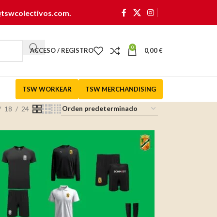
@tswcolectivos.com
.
0
ACCESO / REGISTRO
0,00
€
TSW WORKEAR
TSW MERCHANDISING
18
24