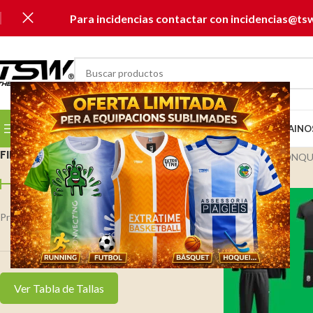
Para incidencias contactar con incidencias@ts
SELECCIONAR CATEGORÍA
SELECCIONA TU CLUB...
INICIO
CATÁLOGOS
MUSAI
NO
FILTRAR PER PREU
Inicio
U.E. LA JONQ
Precio:
0 €
—
140 €
FILTRAR
Ver Tabla de Tallas