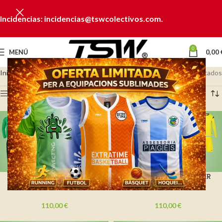
Incidencias: incidencias@tswcolectivos.com.
0
MENÚ
0,00
Inicio
CF ARENYS DE MAR
Mostrando los 14 resultados
Ver barra lateral
PACK COMPLERT C.F.
PACK COMPLERT PORTER
ARENYS DE MAR
C.F. ARENYS DE MAR
110,00
€
110,00
€