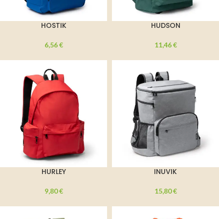
HOSTIK
HUDSON
6,56
€
11,46
€
HURLEY
INUVIK
9,80
€
15,80
€