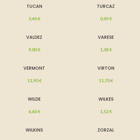
TUCAN
TURCAZ
3,40
€
0,49
€
VALDEZ
VARESE
9,00
€
1,38
€
VERMONT
VIRTON
11,90
€
11,70
€
WILDE
WILKES
6,60
€
1,52
€
WILKINS
ZORZAL