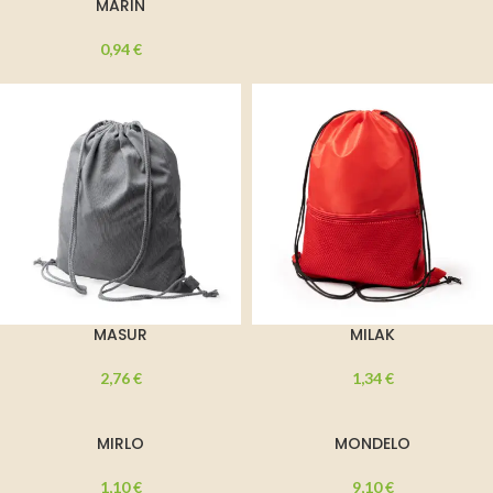
MARIN
0,94
€
MASUR
MILAK
2,76
€
1,34
€
MIRLO
MONDELO
1,10
€
9,10
€