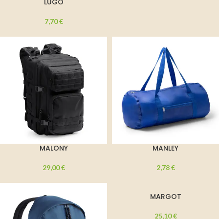
LUGO
7,70
€
MALONY
MANLEY
29,00
€
2,78
€
MARGOT
25,10
€