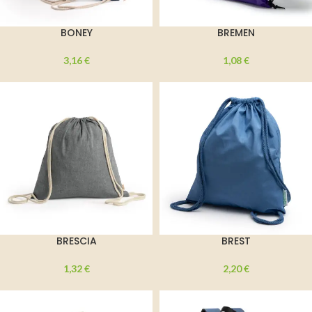
BONEY
BREMEN
3,16
€
1,08
€
BRESCIA
BREST
1,32
€
2,20
€