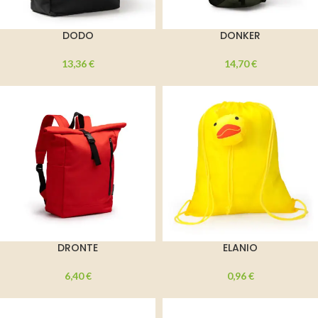
DODO
DONKER
13,36
€
14,70
€
DRONTE
ELANIO
6,40
€
0,96
€