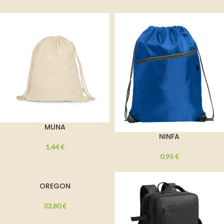
MUNA
NINFA
1,44
€
0,95
€
OREGON
33,80
€