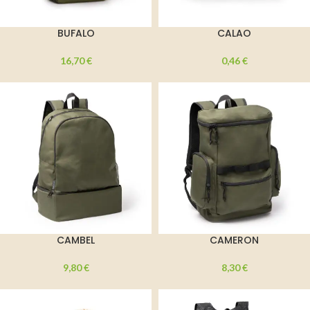
BUFALO
CALAO
16,70
€
0,46
€
CAMBEL
CAMERON
9,80
€
8,30
€