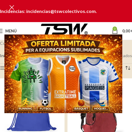
Incidencias: incidencias@tswcolectivos.com.
0
MENÚ
0,00
Colección Mochilas
Inicio
BOLSAS & VIAJE
Mochilas
Mostrando los 92 resultados
Ver barra lateral