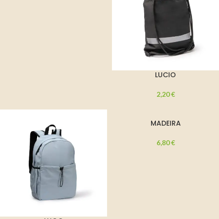
LUCIO
2,20
€
MADEIRA
6,80
€