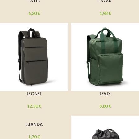
LATIS
LAZAR
6,20
€
1,98
€
LEONEL
LEVIX
12,50
€
8,80
€
LUANDA
1,70
€