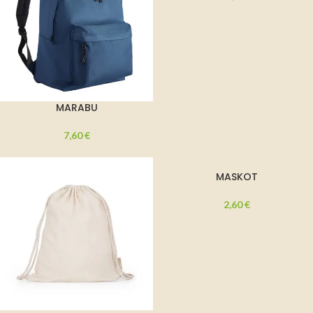
MARABU
7,60
€
MASKOT
2,60
€