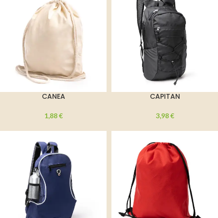
CANEA
CAPITAN
1,88
€
3,98
€