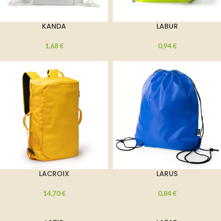
KANDA
LABUR
1,68
€
0,94
€
LACROIX
LARUS
14,70
€
0,84
€