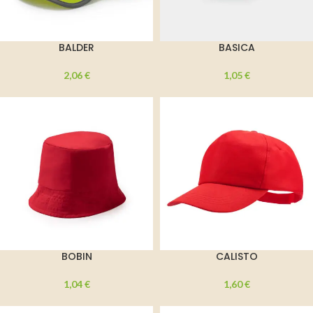
BALDER
BASICA
2,06
€
1,05
€
BOBIN
CALISTO
1,04
€
1,60
€