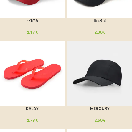
FREYA
IBERIS
1,17
€
2,30
€
KALAY
MERCURY
1,79
€
2,50
€