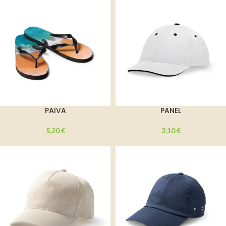
PAIVA
PANEL
5,20
€
2,10
€