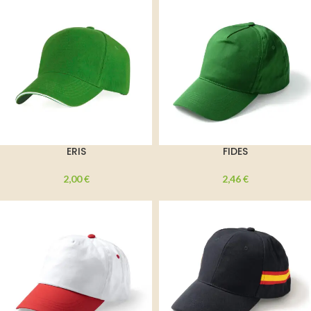
ERIS
FIDES
2,00
€
2,46
€