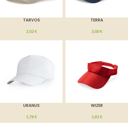
TARVOS
TERRA
2,02
€
3,00
€
URANUS
WIZER
1,78
€
1,82
€