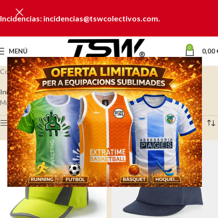
Incidencias: incidencias@tswcolectivos.com.
0
MENÚ
0,00
Colección Chanclas y Gorras
Inicio
VERANO
Artículos de playa
Chanclas y Gorras
Mostrando los 16 resultados
Ver barra lateral