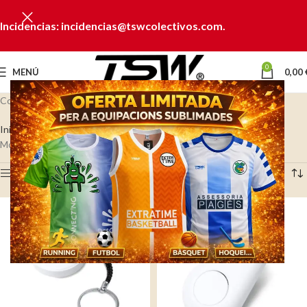
Incidencias: incidencias@tswcolectivos.com.
0
MENÚ
0,00
Colección Localizador
Inicio
TECNOLOGÍA
Multifunción
Localizador
Mostrando los 4 resultados
Ver barra lateral