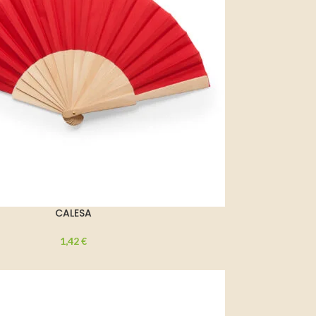
CALESA
1,42
€