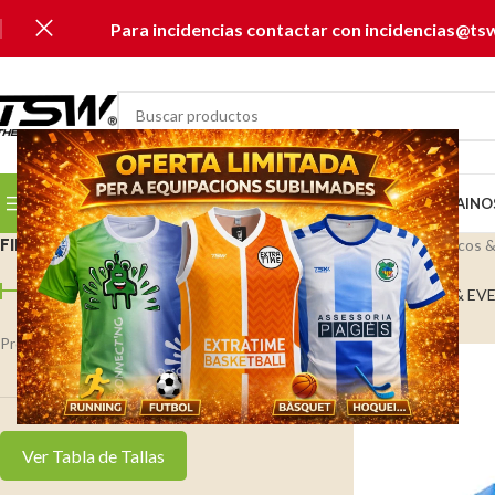
Para incidencias contactar con incidencias@ts
SELECCIONAR CATEGORÍA
SELECCIONA TU CLUB...
INICIO
CATÁLOGOS
MUSAI
NO
FILTRAR PER PREU
Colección Abanicos 
Inicio
FIESTAS & EV
Precio:
0 €
—
10 €
FILTRAR
Ver Tabla de Tallas