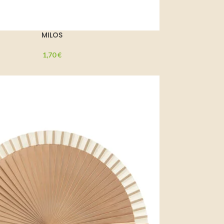
MILOS
1,70
€