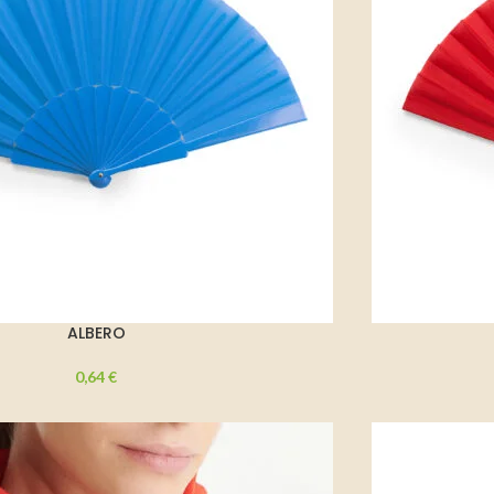
ALBERO
0,64
€