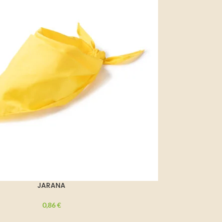
JARANA
0,86
€