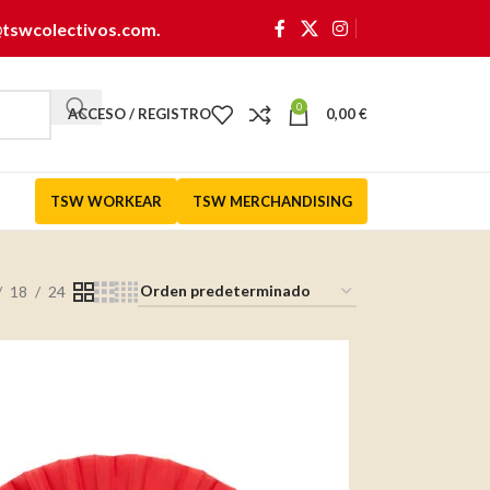
@tswcolectivos.com
.
0
ACCESO / REGISTRO
0,00
€
TSW WORKEAR
TSW MERCHANDISING
18
24