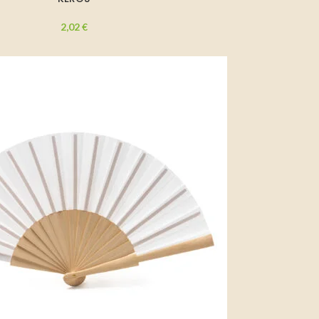
2,02
€