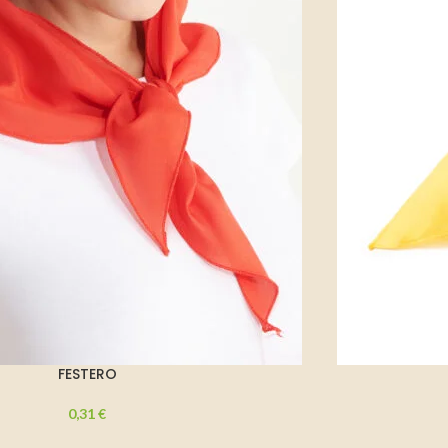
FESTERO
0,31
€