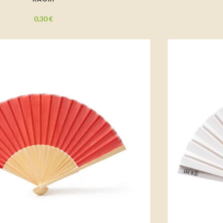
0,30
€