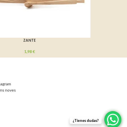
ZANTE
1,98
€
stagram
ons noves
¿Tienes dudas?