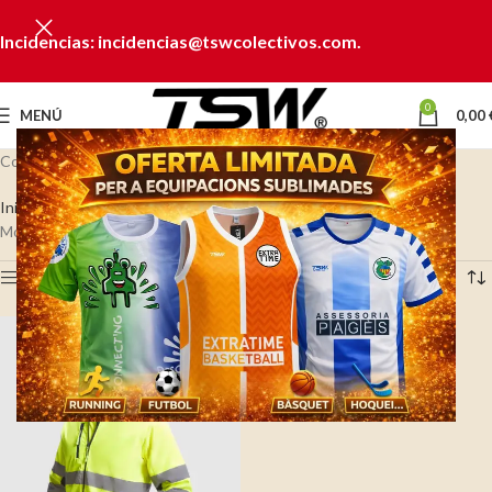
Incidencias: incidencias@tswcolectivos.com.
0
MENÚ
0,00
Colección Softshell alta visibilidad
Inicio
WORKWEAR
Alta visibilidad
Softshell alta visibilidad
Mostrando el único resultado
Ver barra lateral