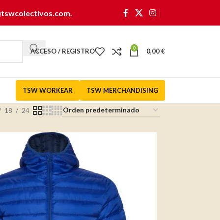
@tswcolectivos.com
.
0
ACCESO / REGISTRO
0,00
€
TSW WORKEAR
TSW MERCHANDISING
18
24