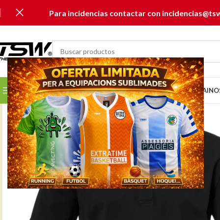
Para incidencias contactar con incidencias@ts
SELECCIONAR CATEGORÍA
SELECCIONA TU CLUB...
INICIO
CATÁLOGOS
MUSAI
NO