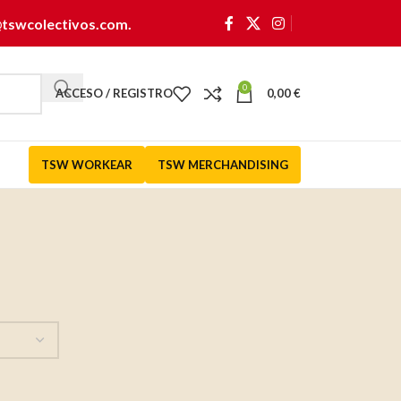
@tswcolectivos.com
.
0
ACCESO / REGISTRO
0,00
€
TSW WORKEAR
TSW MERCHANDISING