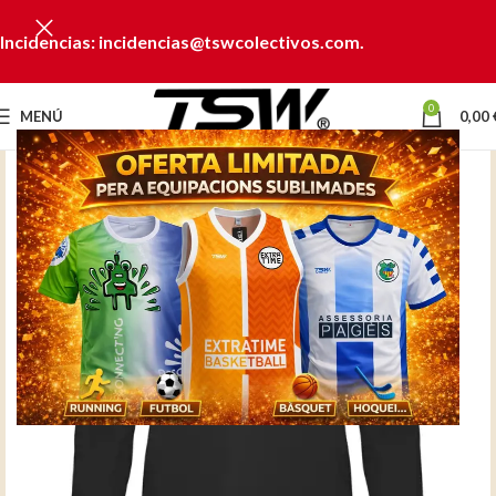
Incidencias: incidencias@tswcolectivos.com.
0
MENÚ
0,00