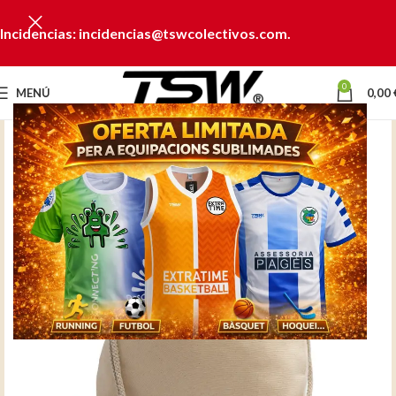
Incidencias: incidencias@tswcolectivos.com.
0
MENÚ
0,00