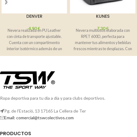
DENVER
KUNES
4,90
€
7,30
€
Nevera realizada en PU Leather
Nevera multiusos elaborada con
con cinta de transporte ajustable.
RPET 600D, perfecta para
Cuenta con un compartimento
mantener tus alimentos y bebidas
interior isotérmico además de un
frescos mientras te desplazas. Con
práctico
compartimentos interiores
Ropa deportiva para tu día a día y para clubs deportivos.
Pg. de l'Estació, 13 17165 La Cellera de Ter
Email: comercial@tswcolectivos.com
PRODUCTOS