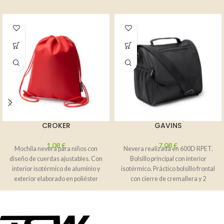
CROKER
GAVINS
1,08
€
7,08
€
Mochila nevera para niños con
Nevera realizada en 600D RPET.
diseño de cuerdas ajustables. Con
Bolsillo principal con interior
interior isotérmico de aluminio y
isotérmico. Práctico bolsillo frontal
exterior elaborado en poliéster
con cierre de cremallera y 2
reciclado
bolsillos