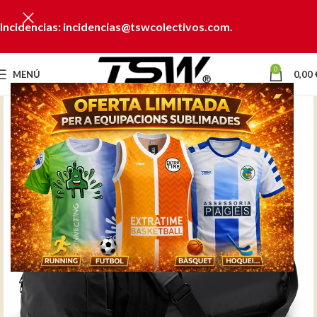
Incidencias: incidencias@tswcolectivos.com.
0
MENÚ
0,00