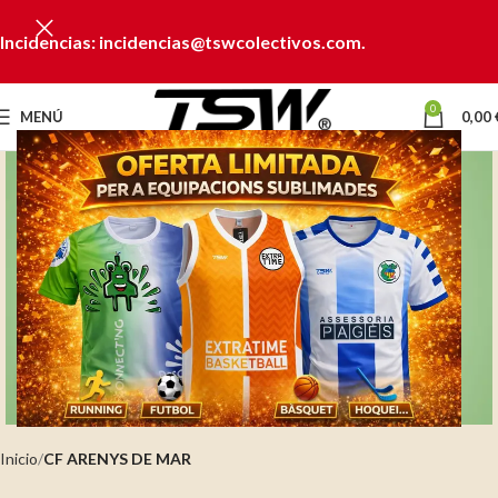
Incidencias: incidencias@tswcolectivos.com.
0
MENÚ
0,00
Clic para ampliar
Inicio
CF ARENYS DE MAR