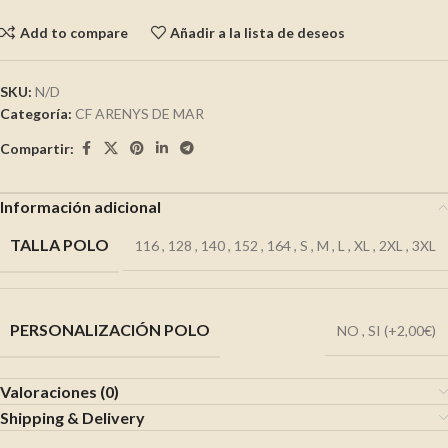
Add to compare
Añadir a la lista de deseos
SKU:
N/D
Categoría:
CF ARENYS DE MAR
Compartir:
Información adicional
TALLA POLO
116
,
128
,
140
,
152
,
164
,
S
,
M
,
L
,
XL
,
2XL
,
3XL
PERSONALIZACIÓN POLO
NO
,
SI (+2,00€)
Valoraciones (0)
Shipping & Delivery