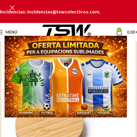
Incidencias: incidencias@tswcolectivos.com.
0
MENÚ
0,00