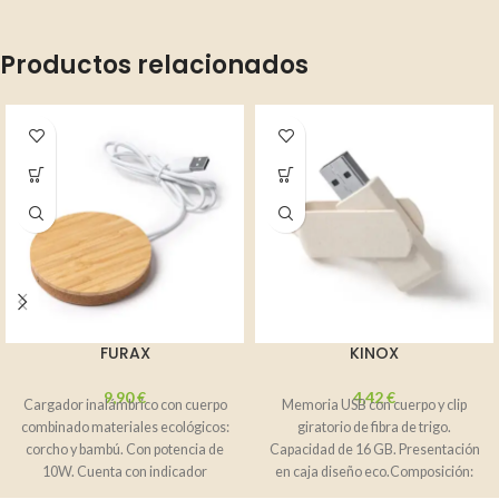
Productos relacionados
FURAX
KINOX
9,90
€
4,42
€
Cargador inalámbrico con cuerpo
Memoria USB con cuerpo y clip
combinado materiales ecológicos:
giratorio de fibra de trigo.
corcho y bambú. Con potencia de
Capacidad de 16 GB. Presentación
10W. Cuenta con indicador
en caja diseño eco.Composición:
luminoso de carga.