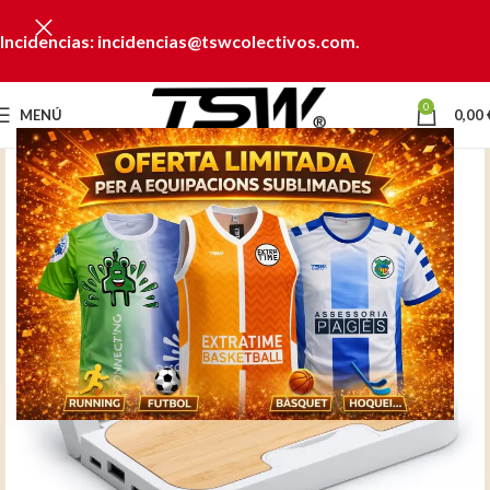
Incidencias: incidencias@tswcolectivos.com.
0
MENÚ
0,00