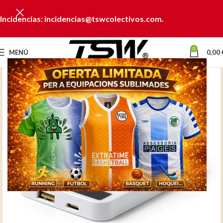
Incidencias: incidencias@tswcolectivos.com.
0
MENÚ
0,00