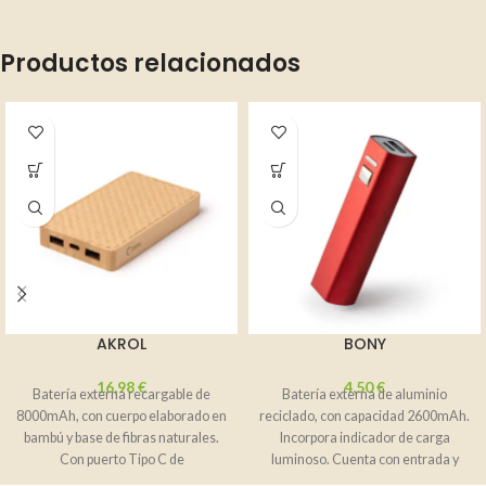
Productos relacionados
AKROL
BONY
16,98
€
4,50
€
Batería externa recargable de
Batería externa de aluminio
8000mAh, con cuerpo elaborado en
reciclado, con capacidad 2600mAh.
bambú y base de fibras naturales.
Incorpora indicador de carga
Con puerto Tipo C de
luminoso. Cuenta con entrada y
salida Tipo C.