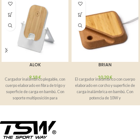
ALOK
BRIAN
9,18
€
10,20
€
Cargador inalámbrico plegable, con
El cargador inalámbrico con cuerpo
cuerpo elaborado en fibra de trigo y
elaborado en corcho y superficie de
superficie de carga en bambú. Con
carga inalámbrica en bambú. Con
soporte multiposición para
potencia de 10W y