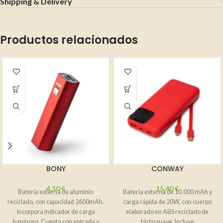
Shipping & Delivery
Productos relacionados
BONY
CONWAY
4,50
€
15,40
€
Batería externa de aluminio
Batería externa de 10.000 mAh y
reciclado, con capacidad 2600mAh.
carga rápida de 20W, con cuerpo
Incorpora indicador de carga
elaborado en ABS reciclado de
luminoso. Cuenta con entrada y
tácto suave. Incluye