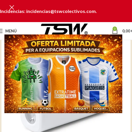
Incidencias: incidencias@tswcolectivos.com.
0
MENÚ
0,00