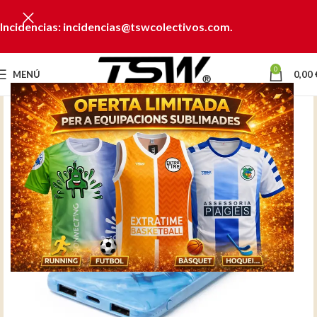
Incidencias: incidencias@tswcolectivos.com.
0
MENÚ
0,00