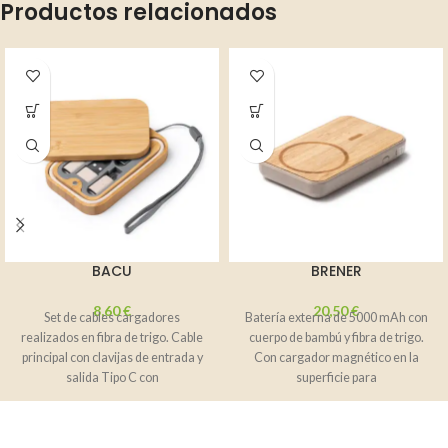
Productos relacionados
BACU
BRENER
8,60
€
20,50
€
Set de cables cargadores
Batería externa de 5000 mAh con
realizados en fibra de trigo. Cable
cuerpo de bambú y fibra de trigo.
principal con clavijas de entrada y
Con cargador magnético en la
salida Tipo C con
superficie para