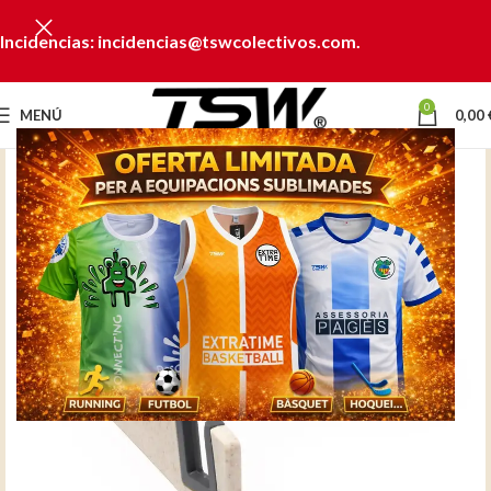
Incidencias: incidencias@tswcolectivos.com.
0
MENÚ
0,00