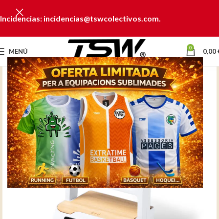
Incidencias: incidencias@tswcolectivos.com.
0
MENÚ
0,00