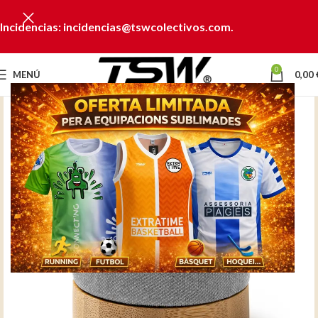
Incidencias: incidencias@tswcolectivos.com.
0
MENÚ
0,00