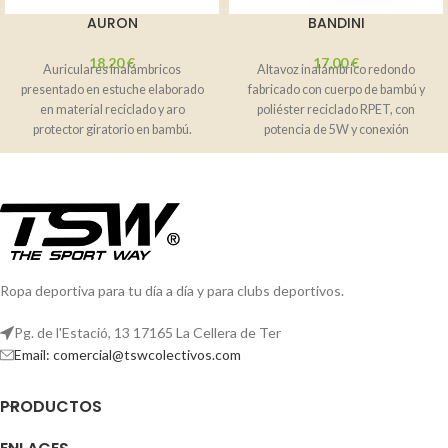
AURON
BANDINI
18,20
€
17,00
€
Auriculares inalámbricos
Altavoz inalámbrico redondo
presentado en estuche elaborado
fabricado con cuerpo de bambú y
en material reciclado y aro
poliéster reciclado RPET, con
protector giratorio en bambú.
potencia de 5W y conexión
Cuenta con función manos libres
Bluetooth. Distancia
Ropa deportiva para tu día a día y para clubs deportivos.
Pg. de l'Estació, 13 17165 La Cellera de Ter
Email: comercial@tswcolectivos.com
PRODUCTOS