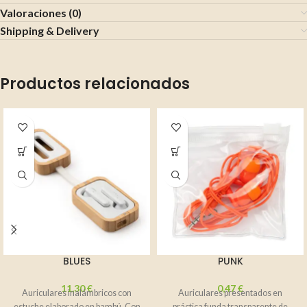
Valoraciones (0)
Shipping & Delivery
Productos relacionados
BLUES
PUNK
11,30
€
0,47
€
Auriculares inalámbricos con
Auriculares presentados en
estuche elaborado en bambú. Con
práctica funda transparente de