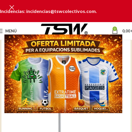
Incidencias: incidencias@tswcolectivos.com.
0
MENÚ
0,00