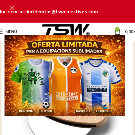
Incidencias: incidencias@tswcolectivos.com.
0
MENÚ
0,00