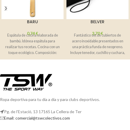
BARU
BELVER
0,74
€
3,70
€
Espátula de cocina elaborada de
Fantástico set de cubiertos de
bambú. Idónea espátula para
acero inoxidable presentados en
realizar tus recetas. Cocina con un
una práctica funda de neopreno.
toque ecológico. Composición:
Incluye tenedor, cuchillo y cuchara,
Bambú natural
perfectos
Ropa deportiva para tu día a día y para clubs deportivos.
Pg. de l'Estació, 13 17165 La Cellera de Ter
Email: comercial@tswcolectivos.com