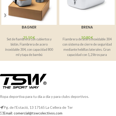
BAGNER
BRENA
25,50
€
10,80
€
Set de fiambrera con cubiertos y
Fiambrera de acero inoxidable 304
bidón. Fiambrera de acero
con sistema de cierre de seguridad
inoxidable 304, con capacidad 800
mediante hebillas laterales. Gran
ml y tapa de bambú
capacidad con 1,2 litros para
Ropa deportiva para tu día a día y para clubs deportivos.
Pg. de l'Estació, 13 17165 La Cellera de Ter
Email: comercial@tswcolectivos.com