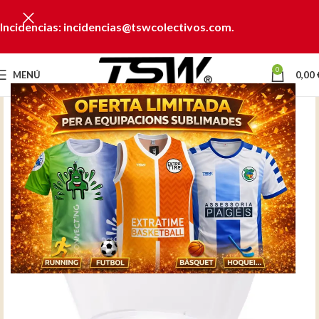
Incidencias: incidencias@tswcolectivos.com.
0
MENÚ
0,00