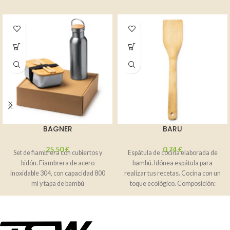
BAGNER
BARU
25,50
€
0,74
€
Set de fiambrera con cubiertos y
Espátula de cocina elaborada de
bidón. Fiambrera de acero
bambú. Idónea espátula para
inoxidable 304, con capacidad 800
realizar tus recetas. Cocina con un
ml y tapa de bambú
toque ecológico. Composición:
Bambú natural