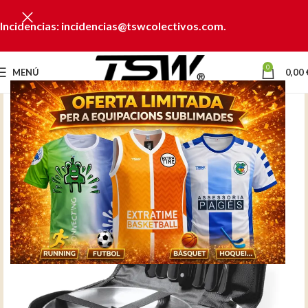
Incidencias: incidencias@tswcolectivos.com.
0
MENÚ
0,00