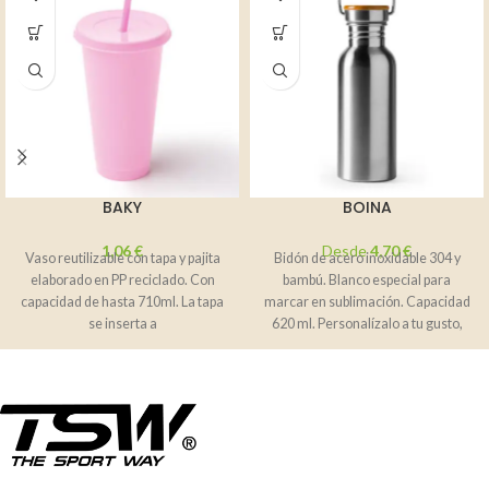
BAKY
BOINA
1,06
€
Desde
4,70
€
Vaso reutilizable con tapa y pajita
Bidón de acero inoxidable 304 y
elaborado en PP reciclado. Con
bambú. Blanco especial para
capacidad de hasta 710ml. La tapa
marcar en sublimación. Capacidad
se inserta a
620 ml. Personalízalo a tu gusto,