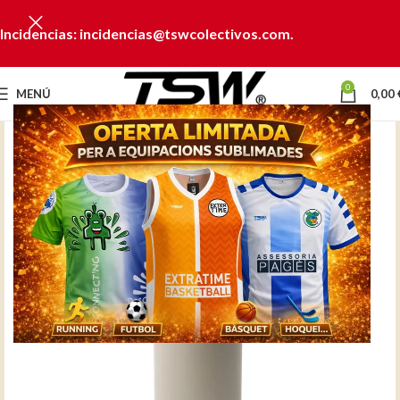
Incidencias: incidencias@tswcolectivos.com.
0
MENÚ
0,00