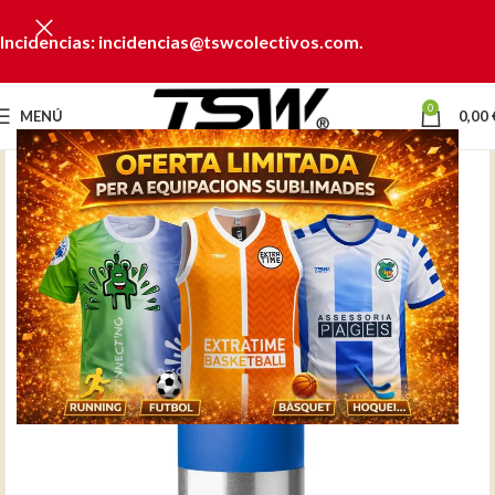
Incidencias: incidencias@tswcolectivos.com.
0
MENÚ
0,00