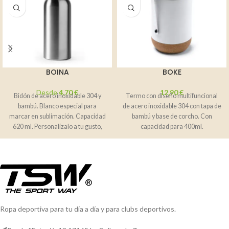
BOINA
BOKE
Desde
4,70
€
12,90
€
Bidón de acero inoxidable 304 y
Termo con diseño multifuncional
bambú. Blanco especial para
de acero inoxidable 304 con tapa de
marcar en sublimación. Capacidad
bambú y base de corcho. Con
620 ml. Personalízalo a tu gusto,
capacidad para 400ml.
Ropa deportiva para tu día a día y para clubs deportivos.