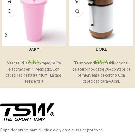
BAKY
BOKE
1,06
€
12,90
€
Vaso reutilizable con tapa y pajita
Termo con diseño multifuncional
elaborado en PP reciclado. Con
de acero inoxidable 304 con tapa de
capacidad de hasta 710ml. La tapa
bambú y base de corcho. Con
se inserta a
capacidad para 400ml.
Ropa deportiva para tu día a día y para clubs deportivos.