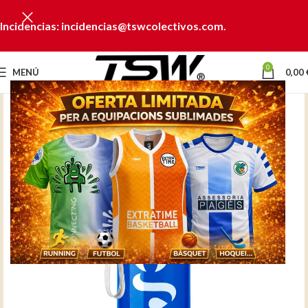
Incidencias: incidencias@tswcolectivos.com.
0
MENÚ
0,00