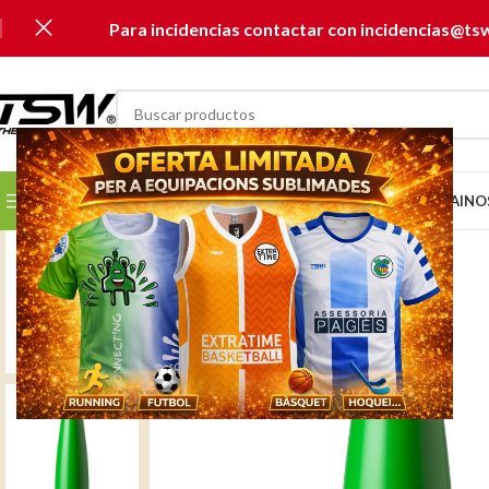
Para incidencias contactar con incidencias@ts
SELECCIONAR CATEGORÍA
SELECCIONA TU CLUB...
INICIO
CATÁLOGOS
MUSAI
NO