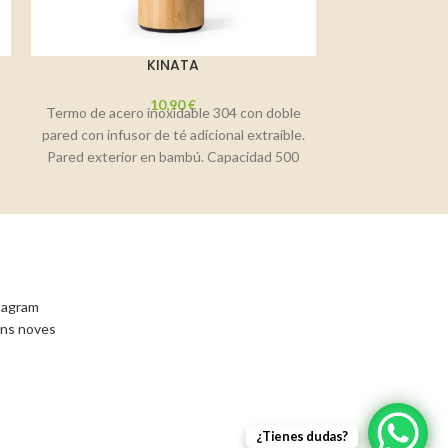
KINATA
10,90
€
Termo de acero inoxidable 304 con doble
Bidón deportivo
pared con infusor de té adicional extraíble.
Tapa enrosca
Pared exterior en bambú. Capacidad 500
dispensador y c
stagram
ons noves
¿Tienes dudas?