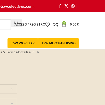
@tswcolectivos.com
.
0
ACCESO / REGISTRO
0,00
€
TSW WORKEAR
TSW MERCHANDISING
es & Termos
Botellas
PITA