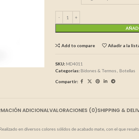
AÑADI
Add to compare
Añadir a la lis
SKU:
MD4011
Categorías:
Bidones & Termos
,
Botellas
Compartir:
RMACIÓN ADICIONAL
VALORACIONES (0)
SHIPPING & DELI
ealizado en diversos colores sólidos de acabado mate, con el que resalt