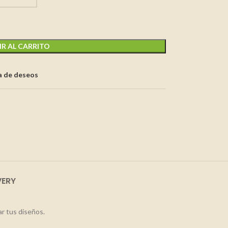
R AL CARRITO
ta de deseos
VERY
ar tus diseños.