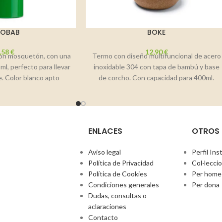
AOBAB
BOKE
,58
€
12,90
€
con mosquetón, con una
Termo con diseño multifuncional de acero
ml, perfecto para llevar
inoxidable 304 con tapa de bambú y base
e. Color blanco apto
de corcho. Con capacidad para 400ml.
ENLACES
OTROS
Aviso legal
Perfil In
Política de Privacidad
Col·lecci
Política de Cookies
Per home
Condiciones generales
Per dona
Dudas, consultas o
aclaraciones
Contacto