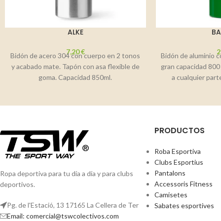
ALKE
B
7,20
€
2
Bidón de acero 304 con cuerpo en 2 tonos
Bidón de aluminio 
y acabado mate. Tapón con asa flexible de
gran capacidad 800 
goma. Capacidad 850ml.
a cualquier part
PRODUCTOS
Roba Esportiva
Clubs Esportius
Pantalons
Ropa deportiva para tu día a día y para clubs
Accessoris Fitness
deportivos.
Camisetes
Pg. de l'Estació, 13 17165 La Cellera de Ter
Sabates esportives
Email: comercial@tswcolectivos.com