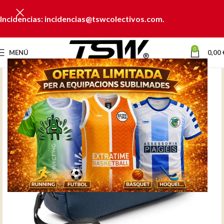
Incidencias: incidencias@tswcolectivos.com.
0
MENÚ
0,00