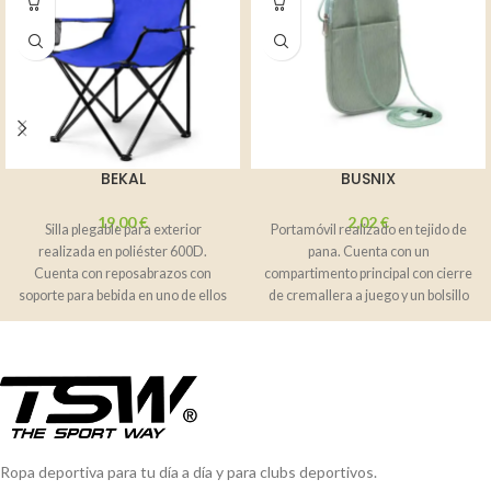
BEKAL
BUSNIX
19,00
€
2,02
€
Silla plegable para exterior
Portamóvil realizado en tejido de
realizada en poliéster 600D.
pana. Cuenta con un
Cuenta con reposabrazos con
compartimento principal con cierre
soporte para bebida en uno de ellos
de cremallera a juego y un bolsillo
para
Ropa deportiva para tu día a día y para clubs deportivos.