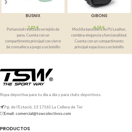
BUSNIX
GIBONS
2,02
€
4,58
€
Portamóvil realizado en tejido de
Mochila bandolera de PU Leather,
pana. Cuenta con un
combina elegancia y funcionalidad.
compartimento principal con cierre
Cuenta con un compartimento
de cremallera a juego y un bolsillo
principal espacioso y un bolsillo
exterior frontal,
Ropa deportiva para tu día a día y para clubs deportivos.
Pg. de l'Estació, 13 17165 La Cellera de Ter
Email: comercial@tswcolectivos.com
PRODUCTOS