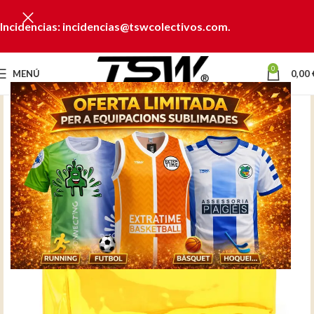
Incidencias: incidencias@tswcolectivos.com.
0
MENÚ
0,00