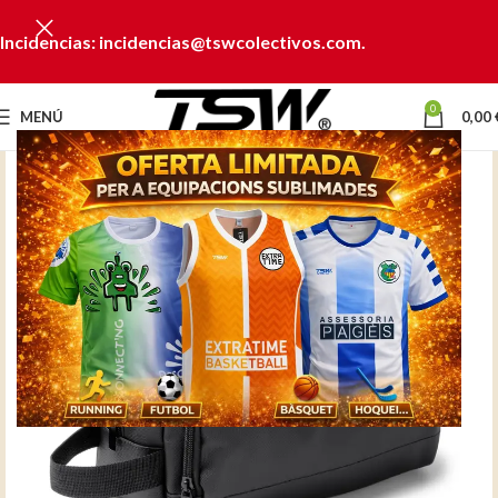
Incidencias: incidencias@tswcolectivos.com.
0
MENÚ
0,00