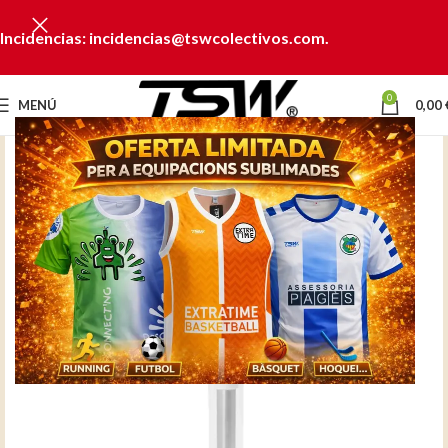
Incidencias: incidencias@tswcolectivos.com.
0
MENÚ
0,00