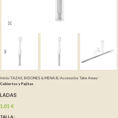
Clic para ampliar
Inicio
TAZAS, BIDONES & MENAJE
Accesorios Take Away
Cubiertos y Pajitas
LADAS
1,01
€
TALLA