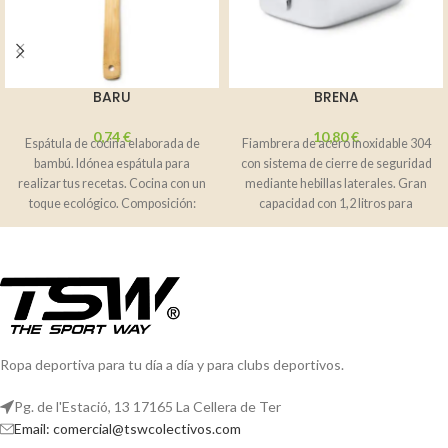
BARU
BRENA
0,74
€
10,80
€
Espátula de cocina elaborada de
Fiambrera de acero inoxidable 304
bambú. Idónea espátula para
con sistema de cierre de seguridad
realizar tus recetas. Cocina con un
mediante hebillas laterales. Gran
toque ecológico. Composición:
capacidad con 1,2 litros para
Bambú natural
Ropa deportiva para tu día a día y para clubs deportivos.
Pg. de l'Estació, 13 17165 La Cellera de Ter
Email: comercial@tswcolectivos.com