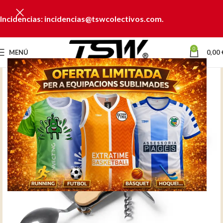
Incidencias: incidencias@tswcolectivos.com.
0
MENÚ
0,00