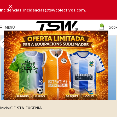
Incidencias: incidencias@tswcolectivos.com.
0
MENÚ
0,00
AGOT
ADO
Clic para ampliar
Inicio
C.F. STA. EUGENIA