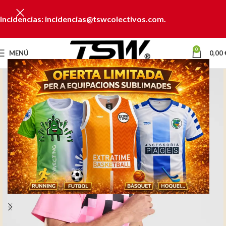
Incidencias: incidencias@tswcolectivos.com.
0
MENÚ
0,00