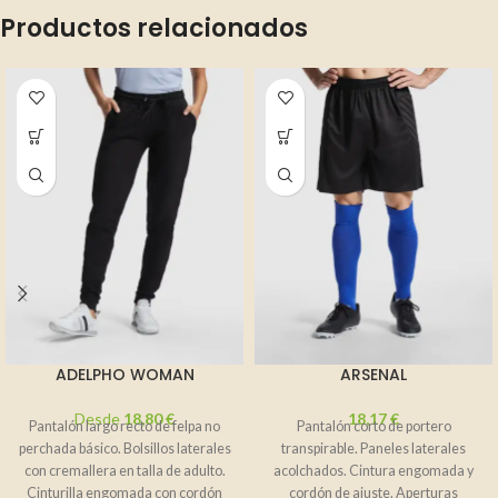
Productos relacionados
ADELPHO WOMAN
ARSENAL
Desde
18,80
€
18,17
€
Pantalón largo recto de felpa no
Pantalón corto de portero
perchada básico. Bolsillos laterales
transpirable. Paneles laterales
con cremallera en talla de adulto.
acolchados. Cintura engomada y
Cinturilla engomada con cordón
cordón de ajuste. Aperturas