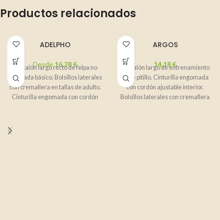
Productos relacionados
ADELPHO
ARGOS
Desde
16,28
€
14,18
€
Pantalón largo recto de felpa no
Pantalón largo de entrenamiento
perchada básico. Bolsillos laterales
corte pitillo. Cinturilla engomada
con cremallera en tallas de adulto.
con cordón ajustable interior.
Cinturilla engomada con cordón
Bolsillos laterales con cremallera
en tallas de adulto.