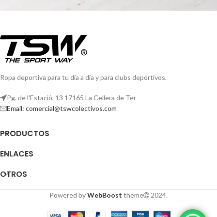
Et vestibulum quis a suspendisse
Decor
Ropa deportiva para tu día a día y para clubs deportivos.
Pg. de l'Estació, 13 17165 La Cellera de Ter
Email: comercial@tswcolectivos.com
PRODUCTOS
ENLACES
OTROS
Powered by
WebBoost
theme
2024.