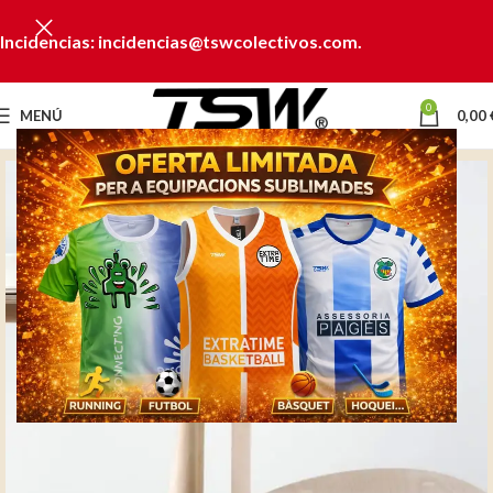
Incidencias: incidencias@tswcolectivos.com.
0
MENÚ
0,00