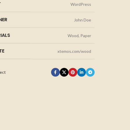
T
WordPress
NER
John Doe
IALS
Wood, Paper
TE
xtemos.com/wood
ect