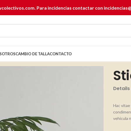
wcolectivos.com. Para incidencias contactar con
incidencias
SOTROS
CAMBIO DE TALLA
CONTACTO
St
Details
Hac vitae
condiment
vehicula 