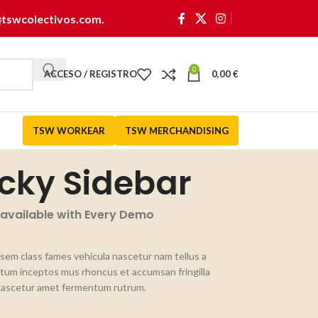
@tswcolectivos.com
.
0
ACCESO / REGISTRO
0,00
€
TSW WORKEAR
TSW MERCHANDISING
icky Sidebar
 available with Every Demo
 sem class fames vehicula nascetur nam tellus a
um inceptos mus rhoncus et accumsan fringilla
nascetur amet fermentum rutrum.