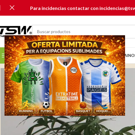
Para incidencias contactar con incidencias@ts
SELECCIONAR CATEGORÍA
SELECCIONA TU CLUB...
INICIO
CATÁLOGOS
MUSAI
NO