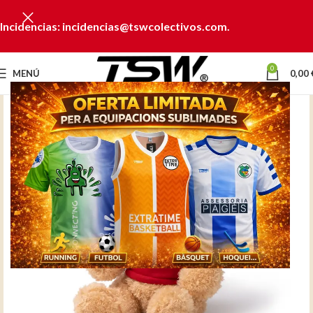
Incidencias: incidencias@tswcolectivos.com.
0
MENÚ
0,00