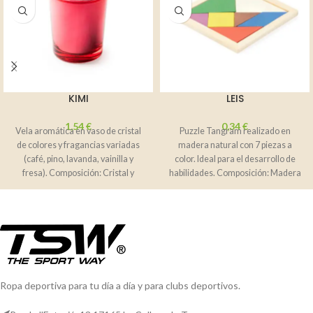
KIMI
LEIS
1,54
€
0,34
€
Vela aromática en vaso de cristal
Puzzle Tangram realizado en
de colores y fragancias variadas
madera natural con 7 piezas a
(café, pino, lavanda, vainilla y
color. Ideal para el desarrollo de
fresa). Composición: Cristal y
habilidades. Composición: Madera
Observaciones:
Ropa deportiva para tu día a día y para clubs deportivos.