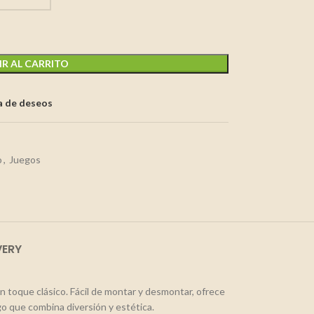
R AL CARRITO
ta de deseos
o
,
Juegos
VERY
un toque clásico. Fácil de montar y desmontar, ofrece
o que combina diversión y estética.