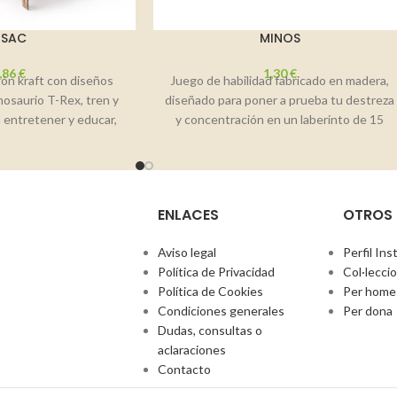
ISAC
MINOS
,86
€
1,30
€
tón kraft con diseños
Juego de habilidad fabricado en madera,
inosaurio T-Rex, tren y
diseñado para poner a prueba tu destreza
a entretener y educar,
y concentración en un laberinto de 15
oviendo
ENLACES
OTROS
Aviso legal
Perfil In
Política de Privacidad
Col·lecci
Política de Cookies
Per home
Condiciones generales
Per dona
Dudas, consultas o
aclaraciones
Contacto