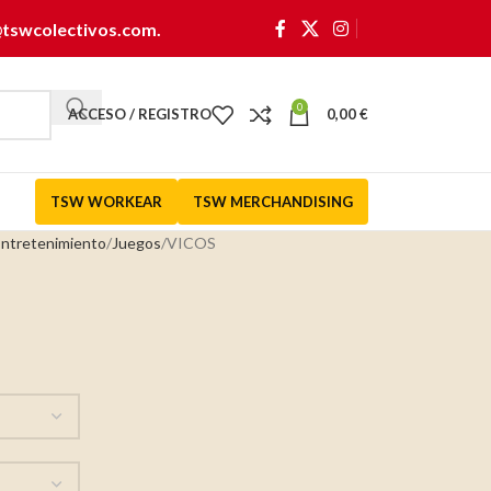
@tswcolectivos.com
.
0
ACCESO / REGISTRO
0,00
€
TSW WORKEAR
TSW MERCHANDISING
Entretenimiento
Juegos
VICOS