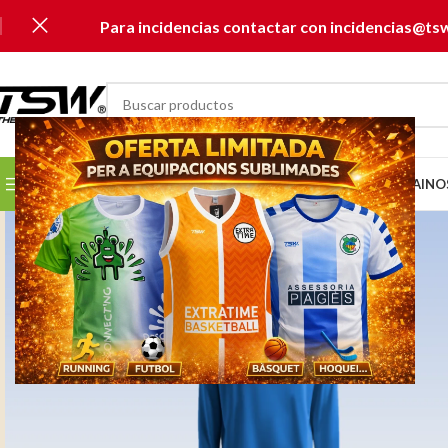
Para incidencias contactar con incidencias@ts
SELECCIONAR CATEGORÍA
SELECCIONA TU CLUB...
INICIO
CATÁLOGOS
MUSAI
NO