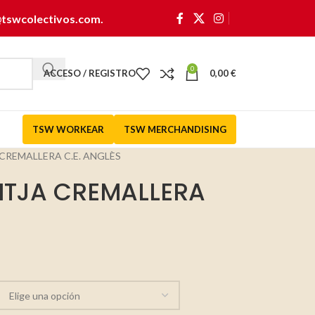
@tswcolectivos.com
.
0
ACCESO / REGISTRO
0,00
€
TSW WORKEAR
TSW MERCHANDISING
CREMALLERA C.E. ANGLÈS
ITJA CREMALLERA