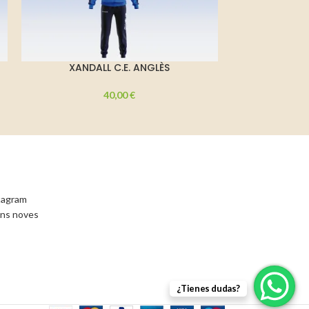
XANDALL C.E. ANGLÈS
PACK JUG
40,00
€
stagram
ons noves
¿Tienes dudas?