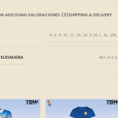
N ADICIONAL
VALORACIONES (0)
SHIPPING & DELIVERY
4
,
6
,
8
,
10
,
12
,
14
,
16
,
S
,
M
,
L
,
XL
,
2XL
 SUDADERA
NO
,
SI (+2