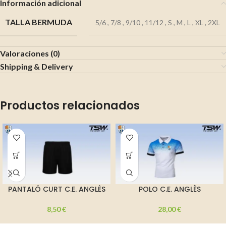
Información adicional
TALLA BERMUDA
5/6
,
7/8
,
9/10
,
11/12
,
S
,
M
,
L
,
XL
,
2XL
Valoraciones (0)
Shipping & Delivery
Productos relacionados
PANTALÓ CURT C.E. ANGLÈS
POLO C.E. ANGLÈS
8,50
€
28,00
€