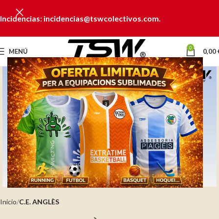
Incidencias: incidencias@tswcolectivos.com.
0
MENÚ
0,00
Clic para ampliar
Inicio
C.E. ANGLÈS