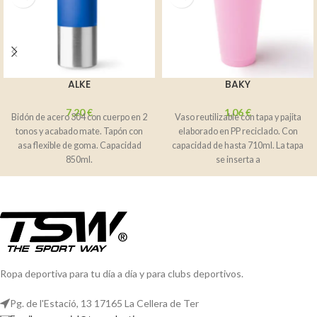
ALKE
BAKY
7,20
€
1,06
€
Bidón de acero 304 con cuerpo en 2
Vaso reutilizable con tapa y pajita
tonos y acabado mate. Tapón con
elaborado en PP reciclado. Con
asa flexible de goma. Capacidad
capacidad de hasta 710ml. La tapa
850ml.
se inserta a
Ropa deportiva para tu día a día y para clubs deportivos.
Pg. de l'Estació, 13 17165 La Cellera de Ter