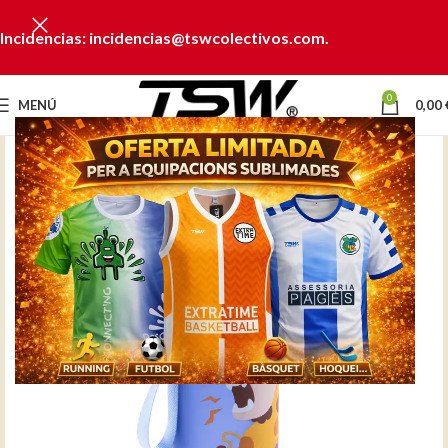
Incidencias: incidencias@tswcolectivos.com.
0
MENÚ
0,00