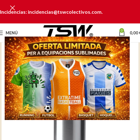
Incidencias: incidencias@tswcolectivos.com.
0
MENÚ
0,00