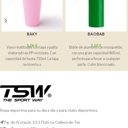
BAKY
BAOBAB
1,06
€
2,58
€
Vaso reutilizable con tapa y pajita
Bidón de aluminio con mosquetón,
elaborado en PP reciclado. Con
con una gran capacidad 800 ml,
capacidad de hasta 710ml. La tapa
perfecto para llevar a cualquier
se inserta a
parte. Color blanco apto
Ropa deportiva para tu día a día y para clubs deportivos.
Pg. de l'Estació, 13 17165 La Cellera de Ter