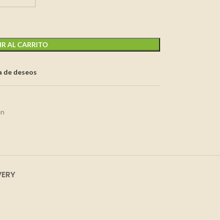
R AL CARRITO
ta de deseos
en
VERY