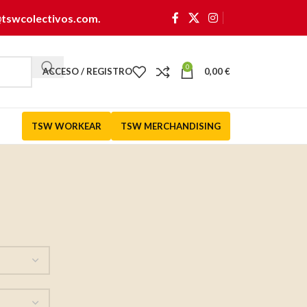
@tswcolectivos.com
.
0
ACCESO / REGISTRO
0,00
€
TSW WORKEAR
TSW MERCHANDISING