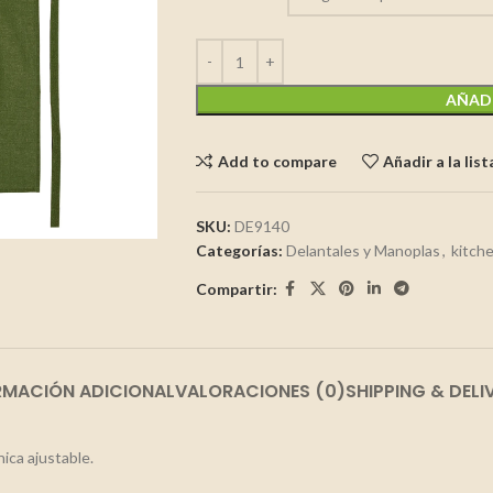
AÑADI
Add to compare
Añadir a la lis
SKU:
DE9140
Categorías:
Delantales y Manoplas
,
kitch
Compartir:
RMACIÓN ADICIONAL
VALORACIONES (0)
SHIPPING & DELI
nica ajustable.