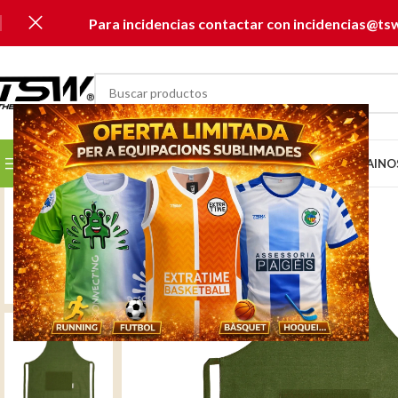
Para incidencias contactar con incidencias@ts
SELECCIONAR CATEGORÍA
SELECCIONA TU CLUB...
INICIO
CATÁLOGOS
MUSAI
NO